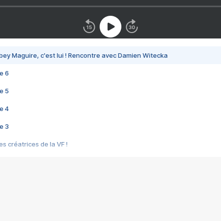
bey Maguire, c'est lui ! Rencontre avec Damien Witecka
e 6
e 5
e 4
e 3
s créatrices de la VF !
e 2
e 1
e Mektoub My Love arrive enfin ! Rencontre avec Shaïn Boumedine et Sal
i : après Toni en famille