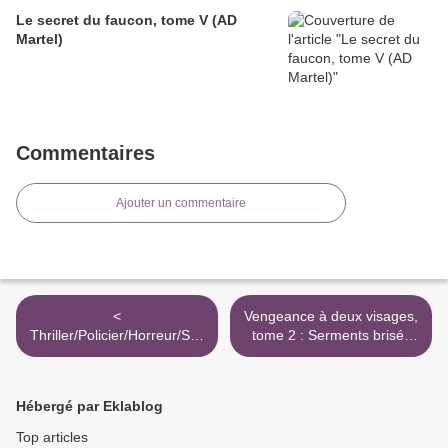
Le secret du faucon, tome V (AD
Martel)
Commentaires
Ajouter un commentaire
<
Vengeance à deux visages,
Thriller/Policier/Horreur/Sus
tome 2 : Serments brisés
pense/Aventure (année
(Galli May) >
2026)
Hébergé par Eklablog
Top articles