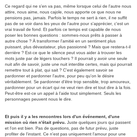
Ce regard qui ne s'en va pas, même lorsque celui de l'autre nous
attire, nous aime, nous cajole, nous apporte ce que nous ne
pensions pas, jamais. Parfois le temps ne sert à rien, il ne suffit
pas de se voir dans les yeux de l'autre pour s'apprécier, c'est un
vrai travail de fond. Et parfois ce temps est capable de nous
poser les bonnes questions : sommes-nous prêts à passer à
autre chose ? À transformer l'amitié en un sentiment plus
puissant, plus dévastateur, plus passionné ? Mais que restera-t-il
derrière ? Est-ce que le silence peut vous aider à trouver les
mots juste par de légers touchers ? Il pourrait y avoir une seule
nuit afin de savoir, juste une nuit interdite certes, mais qui pourrait
remettre tout à plat, qui sait ? C'est également savoir se
pardonner et pardonner l'autre, pour peu qu'on le désire
véritablement. Se pardonner d'être trop sensible, trop amoureux,
pardonner pour un écart qui ne veut rien dire et tout dire à la fois.
Peut-être est-ce un appel à l'aide tout simplement. Seuls les
personnages peuvent nous le dire.
Et puis il y a les rencontres lors d'un événement, d'une
mission où rien n'était prévu.
Juste quelques jours qui passent
et l'on est bien. Pas de questions, pas de futur prévu, juste
profiter de l'instant. Ce n'est pas uniquement l'amour pour une