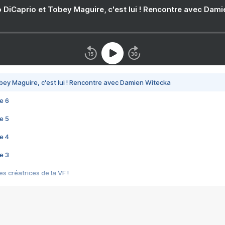
 DiCaprio et Tobey Maguire, c'est lui ! Rencontre avec Dam
bey Maguire, c'est lui ! Rencontre avec Damien Witecka
e 6
e 5
e 4
e 3
s créatrices de la VF !
e 2
e 1