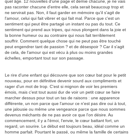
quel âge. 12 nouvelles d'une page et demie chacune, je ne vais
pas raconter chacune d'entre elle, cela serait beaucoup trop et
ne servirait pas. Non, il faut garder en mémoire qu'il s'agit de
l'amour, celui qui fait vibrer et qui fait mal. Parce que c'est un
sentiment qui peut être partagé un instant ou pas du tout. Ce
sentiment qui prend aux tripes, qui nous plongent dans la joie et
la bonne humeur ou au contraire qui nous fait terriblement
souffrir. Comment quelque chose qui ne peut pas être touché
peut engendrer tant de passion ? et de désespoir ? Car il s'agit
de cela, de l'amour qui est vécu à plus ou moins grandes
échelles, emportant tout sur son passage.
Le rire d'une enfant qui découvre que son cœur bat pour le petit
nouveau, pour en définitive devenir sourd aux compliments et
rager d'un mot de trop. C'est si mignon de voir les premiers
émois, mais c'est tout aussi dur de voir un petit cœur se faire
marcher dessus pour tout un tas de raisons : une apparence
différente, un non parce que l'amour ce n'est pas dire oui à tout,
une jalousie ou même une vengeance parce que nous sommes
devenus méchants de ne pas avoir ce que l'on désire. Au
commencement, il y a l'émoi, l'envie, le cœur battant fort, un
regard, un sourire. Le début est toujours beau, idéal comme un
homme parfait. Pourtant le passé, ou même la famille de certains