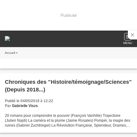
Publicité
MENU
Accueil
»
Chroniques des "Histoire/témoignage/Sciences"
(Depuis 2018...)
Publié le 04/05/2018 à 12:22
Par
Gabrielle Viszs
20 romans pour comprendre le pouvoir (François Vanhille) Trajectoire
(Julien Najdi) La caméra et la plume (Jaime Rosales) Pompéi, la magie des
ruines (Gabriel Zuchtriegel) La Révolution Française, Splendeur, Drames,
Libertés ( Kevin Monfils) - Beau-Livre...