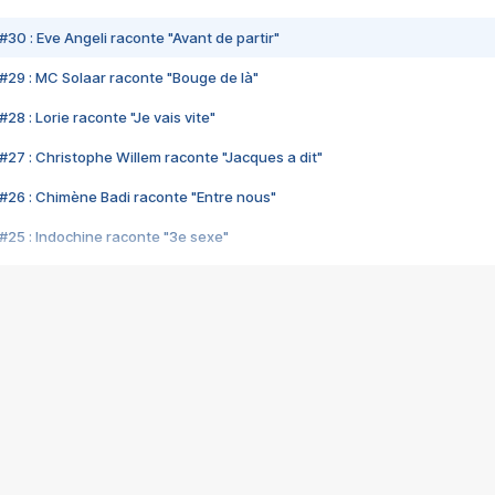
#30 : Eve Angeli raconte "Avant de partir"
#29 : MC Solaar raconte "Bouge de là"
28 : Lorie raconte "Je vais vite"
#27 : Christophe Willem raconte "Jacques a dit"
#26 : Chimène Badi raconte "Entre nous"
#25 : Indochine raconte "3e sexe"
#24 : Zaho raconte "C'est chelou"
#23 : Patrick Bruel raconte "Au café des délices"
#22 : Kyo raconte "Le chemin"
#21 : Nolwenn Leroy raconte "Cassé"
#20 : Patrick Hernandez raconte "Born to be alive"
#19 : Lorie raconte "Près de moi"