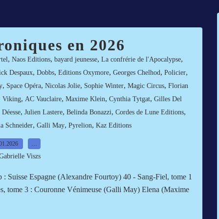
roniques en 2026
,
,
,
,
tel
Naos Editions
bayard jeunesse
La confrérie de l'Apocalypse
,
,
,
,
,
ick Despaux
Dobbs
Editions Oxymore
Georges Chelhod
Policier
,
,
,
,
,
y
Space Opéra
Nicolas Jolie
Sophie Winter
Magic Circus
Florian
,
,
,
,
,
Viking
AC Vauclaire
Maxime Klein
Cynthia Tytgat
Gilles Del
,
,
,
,
a Déesse
Julien Lastere
Belinda Bonazzi
Cordes de Lune Editions
,
,
,
ia Schneider
Galli May
Pyrelion
Kaz Editions
01.2026
…
Gabrielle Viszs
p : Suisse Espagne (Alexandre Fourtoy) 40 - Sang-Fiel, tome 1
ages, tome 3 : Couronne Vénimeuse (Galli May) Elena (Maxime