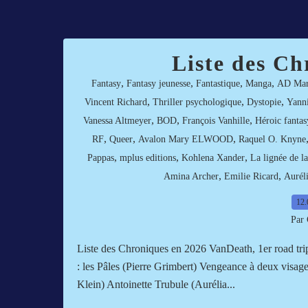
Liste des Ch
,
,
,
,
Fantasy
Fantasy jeunesse
Fantastique
Manga
AD Mar
,
,
,
Vincent Richard
Thriller psychologique
Dystopie
Yann
,
,
,
Vanessa Altmeyer
BOD
François Vanhille
Héroic fantas
,
,
,
RF
Queer
Avalon Mary ELWOOD
Raquel O. Knyne
,
,
,
Pappas
mplus editions
Kohlena Xander
La lignée de l
,
,
Amina Archer
Emilie Ricard
Aurél
12.
Par 
Liste des Chroniques en 2026 VanDeath, 1er road tri
: les Pâles (Pierre Grimbert) Vengeance à deux vis
Klein) Antoinette Trubule (Aurélia...