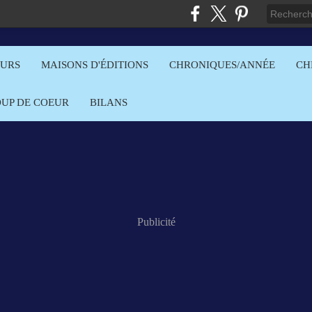
EURS
MAISONS D'ÉDITIONS
CHRONIQUES/ANNÉE
CH
OUP DE COEUR
BILANS
Publicité