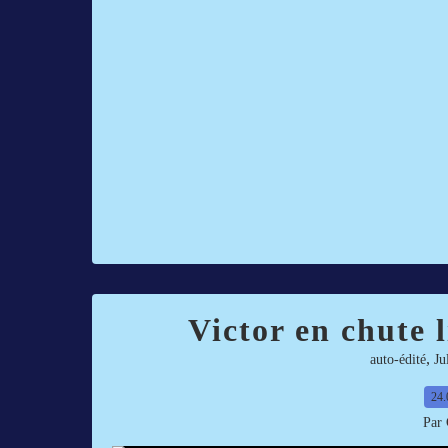
Victor en chute l
,
auto-édité
Ju
24.
Par 