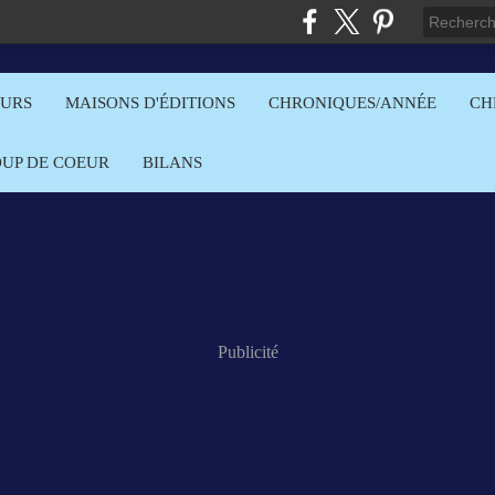
EURS
MAISONS D'ÉDITIONS
CHRONIQUES/ANNÉE
CH
OUP DE COEUR
BILANS
Publicité