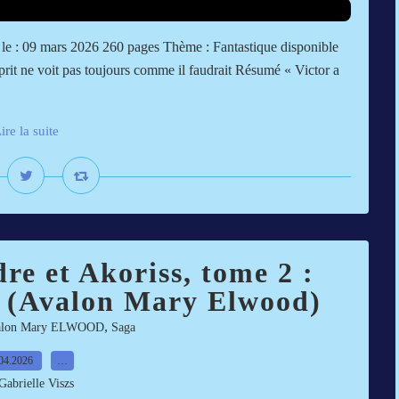
n le : 09 mars 2026 260 pages Thème : Fantastique disponible
sprit ne voit pas toujours comme il faudrait Résumé « Victor a
ire la suite
re et Akoriss, tome 2 :
es (Avalon Mary Elwood)
,
alon Mary ELWOOD
Saga
04.2026
…
Gabrielle Viszs