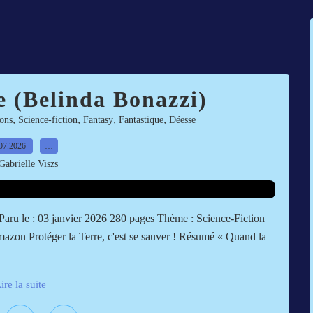
e (Belinda Bonazzi)
,
,
,
,
ons
Science-fiction
Fantasy
Fantastique
Déesse
07.2026
…
Gabrielle Viszs
Paru le : 03 janvier 2026 280 pages Thème : Science-Fiction
 Amazon Protéger la Terre, c'est se sauver ! Résumé « Quand la
ire la suite