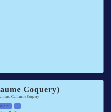
llaume Coquery)
,
ditions
Guillaume Coquery
10.2025
…