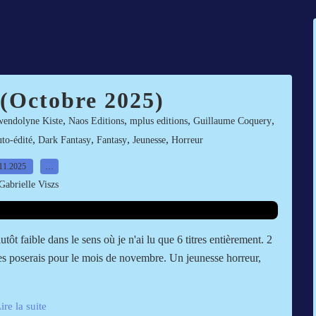
 (Octobre 2025)
,
,
,
,
endolyne Kiste
Naos Editions
mplus editions
Guillaume Coquery
,
,
,
,
uto-édité
Dark Fantasy
Fantasy
Jeunesse
Horreur
11.2025
…
Gabrielle Viszs
t faible dans le sens où je n'ai lu que 6 titres entièrement. 2
 les poserais pour le mois de novembre. Un jeunesse horreur,
ire la suite