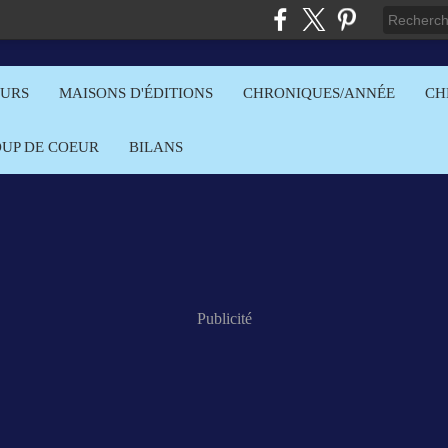
EURS
MAISONS D'ÉDITIONS
CHRONIQUES/ANNÉE
CH
OUP DE COEUR
BILANS
Publicité