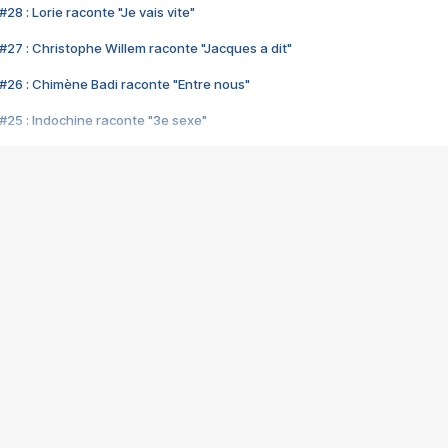
28 : Lorie raconte "Je vais vite"
#27 : Christophe Willem raconte "Jacques a dit"
#26 : Chimène Badi raconte "Entre nous"
#25 : Indochine raconte "3e sexe"
#24 : Zaho raconte "C'est chelou"
#23 : Patrick Bruel raconte "Au café des délices"
#22 : Kyo raconte "Le chemin"
#21 : Nolwenn Leroy raconte "Cassé"
#20 : Patrick Hernandez raconte "Born to be alive"
#19 : Lorie raconte "Près de moi"
#18 : Michael Jones raconte "A nos actes manqués" (avec Jean-Jacque
#17 : Khaled raconte "Aïcha"
#16 : Corneille raconte "Parce qu'on vient de loin"