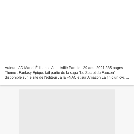
Auteur : AD Martel Éditions : Auto-édité Paru le : 29 aout 2021 385 pages
Thème : Fantasy Épique fait partie de la saga "Le Secret du Faucon"
disponible sur le site de l'éditeur , à la FNAC et sur Amazon La fin d'un cycle
avec pertes et fracas ? Résumé...