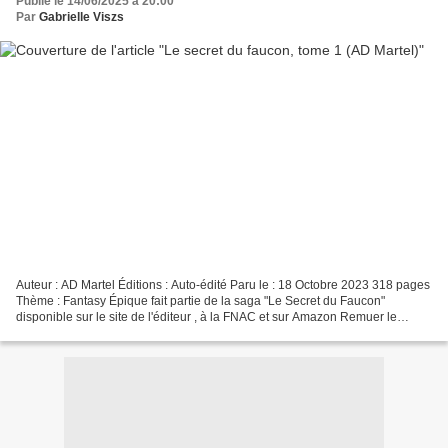
Publié le 14/06/2025 à 20:00
Par
Gabrielle Viszs
Auteur : AD Martel Éditions : Auto-édité Paru le : 18 Octobre 2023 318 pages
Thème : Fantasy Épique fait partie de la saga "Le Secret du Faucon"
disponible sur le site de l'éditeur , à la FNAC et sur Amazon Remuer le
passé n'est pas la meilleure idée...