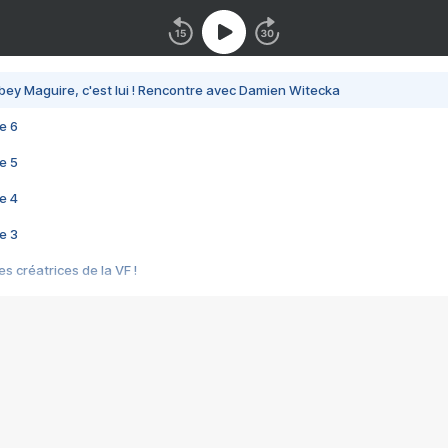
bey Maguire, c'est lui ! Rencontre avec Damien Witecka
e 6
e 5
e 4
e 3
s créatrices de la VF !
e 2
e 1
e Mektoub My Love arrive enfin ! Rencontre avec Shaïn Boumedine et Sal
i : après Toni en famille