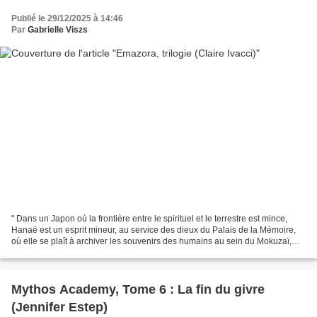
Publié le 29/12/2025 à 14:46
Par
Gabrielle Viszs
" Dans un Japon où la frontière entre le spirituel et le terrestre est mince,
Hanaé est un esprit mineur, au service des dieux du Palais de la Mémoire,
où elle se plaît à archiver les souvenirs des humains au sein du Mokuzaï,
l’immense bibliothèque de...
Mythos Academy, Tome 6 : La fin du givre
(Jennifer Estep)