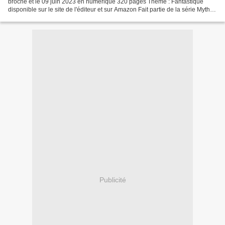
broché et le 09 juin 2023 en numérique 320 pages Thème : Fantastique
disponible sur le site de l'éditeur et sur Amazon Fait partie de la série Mythos
Academy J'ai adoré ! Résumé...
Publicité