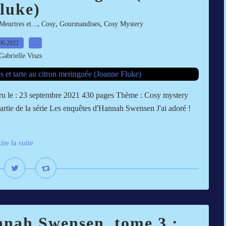
luke)
,
,
,
Meurtres et...
Cosy
Gourmandises
Cosy Mystery
06.2022
…
Gabrielle Viszs
aru le : 23 septembre 2021 430 pages Thème : Cosy mystery
 partie de la série Les enquêtes d'Hannah Swensen J'ai adoré !
ire la suite
nnah Swensen, tome 3 :