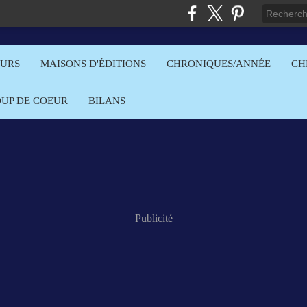
EURS
MAISONS D'ÉDITIONS
CHRONIQUES/ANNÉE
CH
OUP DE COEUR
BILANS
Publicité