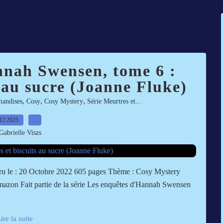
nnah Swensen, tome 6 :
 au sucre (Joanne Fluke)
,
,
,
andises
Cosy
Cosy Mystery
Série Meurtres et...
12.2025
…
Gabrielle Viszs
aru le : 20 Octobre 2022 605 pages Thème : Cosy Mystery
 Amazon Fait partie de la série Les enquêtes d'Hannah Swensen
ire la suite