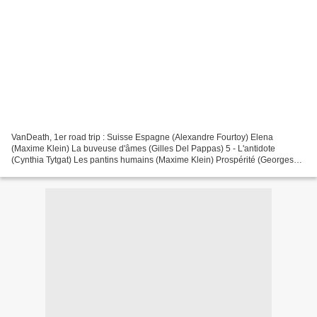
VanDeath, 1er road trip : Suisse Espagne (Alexandre Fourtoy) Elena
(Maxime Klein) La buveuse d'âmes (Gilles Del Pappas) 5 - L'antidote
(Cynthia Tytgat) Les pantins humains (Maxime Klein) Prospérité (Georges
Chelhod) La loi des trois balles (Yannick Despaux)...