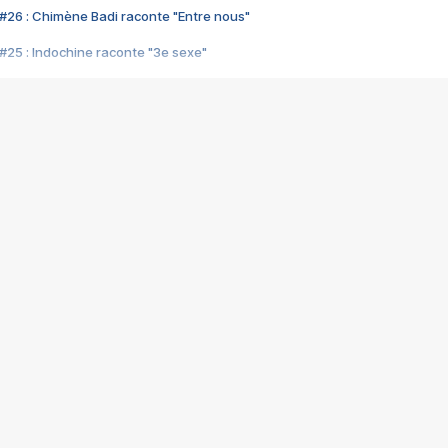
#26 : Chimène Badi raconte "Entre nous"
#25 : Indochine raconte "3e sexe"
#24 : Zaho raconte "C'est chelou"
#23 : Patrick Bruel raconte "Au café des délices"
#22 : Kyo raconte "Le chemin"
#21 : Nolwenn Leroy raconte "Cassé"
#20 : Patrick Hernandez raconte "Born to be alive"
#19 : Lorie raconte "Près de moi"
#18 : Michael Jones raconte "A nos actes manqués" (avec Jean-Jacque
#17 : Khaled raconte "Aïcha"
#16 : Corneille raconte "Parce qu'on vient de loin"
#15 : Indochine raconte "L'aventurier"