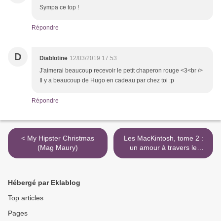
Sympa ce top !
Répondre
D
Diablotine
12/03/2019 17:53
J'aimerai beaucoup recevoir le petit chaperon rouge <3<br />
Il y a beaucoup de Hugo en cadeau par chez toi :p
Répondre
< My Hipster Christmas
Les MacKintosh, tome 2 :
(Mag Maury)
un amour à travers le
temps (Julie Dauge) >
Hébergé par Eklablog
Top articles
Pages