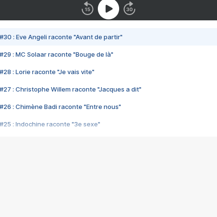
#30 : Eve Angeli raconte "Avant de partir"
#29 : MC Solaar raconte "Bouge de là"
28 : Lorie raconte "Je vais vite"
#27 : Christophe Willem raconte "Jacques a dit"
#26 : Chimène Badi raconte "Entre nous"
#25 : Indochine raconte "3e sexe"
#24 : Zaho raconte "C'est chelou"
#23 : Patrick Bruel raconte "Au café des délices"
#22 : Kyo raconte "Le chemin"
#21 : Nolwenn Leroy raconte "Cassé"
#20 : Patrick Hernandez raconte "Born to be alive"