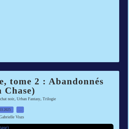
e, tome 2 : Abandonnés
a Chase)
,
,
chat noir
Urban Fantasy
Trilogie
03.2025
…
Gabrielle Viszs