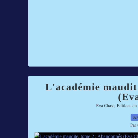
L'académie maudit
(Ev
,
Eva Chase
Editions du 
02.
Par 