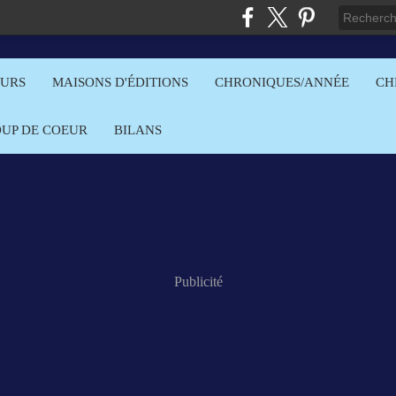
EURS
MAISONS D'ÉDITIONS
CHRONIQUES/ANNÉE
CH
OUP DE COEUR
BILANS
Publicité