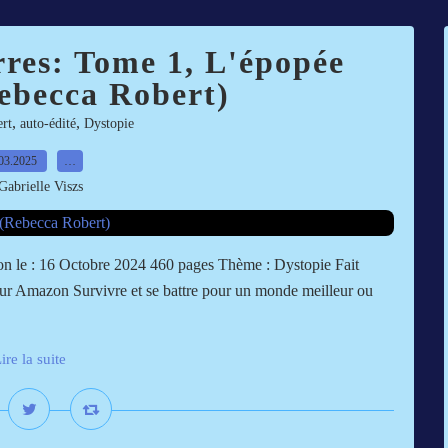
rres: Tome 1, L'épopée
ebecca Robert)
,
,
rt
auto-édité
Dystopie
03.2025
…
Gabrielle Viszs
ion le : 16 Octobre 2024 460 pages Thème : Dystopie Fait
e sur Amazon Survivre et se battre pour un monde meilleur ou
ire la suite