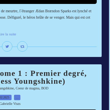
 de meurtre, l`étranger Ædan Brændon Sparks est lynché et
osse. Défiguré, le héros brûle de se venger. Mais qui est cet
ire la suite
ome 1 : Premier degré,
ness Youngshkine)
,
,
ungshkine
Coeur de magma
BOD
02.2025
…
Gabrielle Viszs